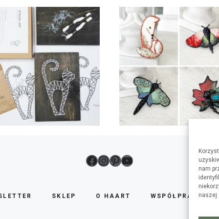
Korzyst
Facebook
Instagram
Pinterest
YouTube
uzyskiw
nam prz
identyf
niekorz
naszej
SLETTER
SKLEP
O HAART
WSPÓŁPRACA