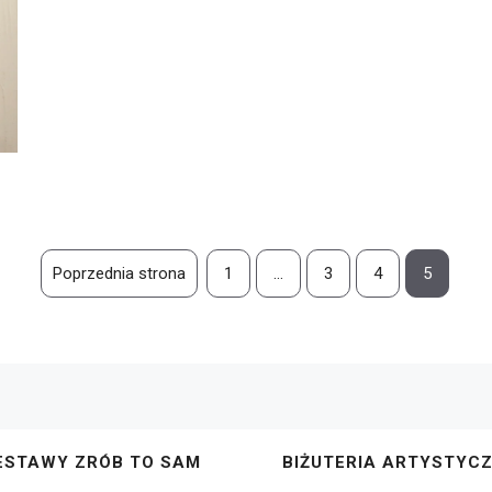
Poprzednia strona
1
…
3
4
5
ESTAWY ZRÓB TO SAM
BIŻUTERIA ARTYSTYC