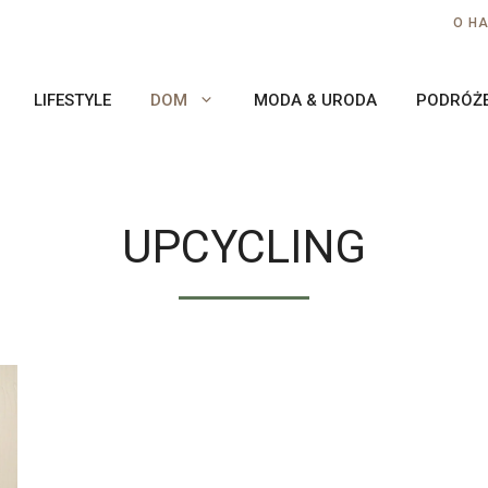
O H
LIFESTYLE
DOM
MODA & URODA
PODRÓŻ
UPCYCLING