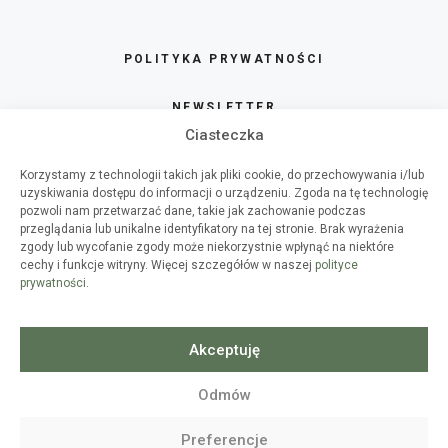
POLITYKA PRYWATNOŚCI
NEWSLETTER
Ciasteczka
SKLEP
Korzystamy z technologii takich jak pliki cookie, do przechowywania i/lub
uzyskiwania dostępu do informacji o urządzeniu. Zgoda na tę technologię
O HAART
pozwoli nam przetwarzać dane, takie jak zachowanie podczas
przeglądania lub unikalne identyfikatory na tej stronie. Brak wyrażenia
zgody lub wycofanie zgody może niekorzystnie wpłynąć na niektóre
WSPÓŁPRACA
cechy i funkcje witryny. Więcej szczegółów w naszej
polityce
prywatności
.
WARSZTATY DIY
SPIS TREŚCI
Akceptuję
Odmów
© 2010-2026
HAART
- WSZELKIE
Preferencje
PRAWA ZASTRZEŻONE