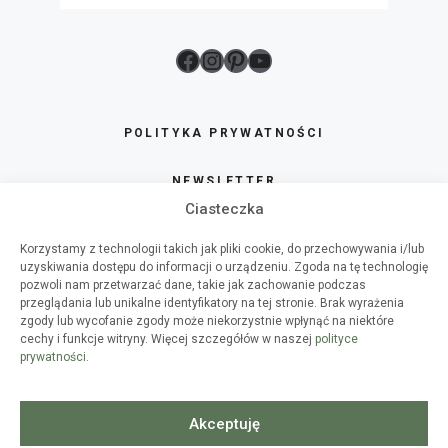
Facebook
Instagram
Pinterest
YouTube
POLITYKA PRYWATNOŚCI
NEWSLETTER
Ciasteczka
SKLEP
Korzystamy z technologii takich jak pliki cookie, do przechowywania i/lub
uzyskiwania dostępu do informacji o urządzeniu. Zgoda na tę technologię
O HAART
pozwoli nam przetwarzać dane, takie jak zachowanie podczas
przeglądania lub unikalne identyfikatory na tej stronie. Brak wyrażenia
zgody lub wycofanie zgody może niekorzystnie wpłynąć na niektóre
WSPÓŁPRACA
cechy i funkcje witryny. Więcej szczegółów w naszej
polityce
prywatności
.
WARSZTATY DIY
SPIS TREŚCI
Akceptuję