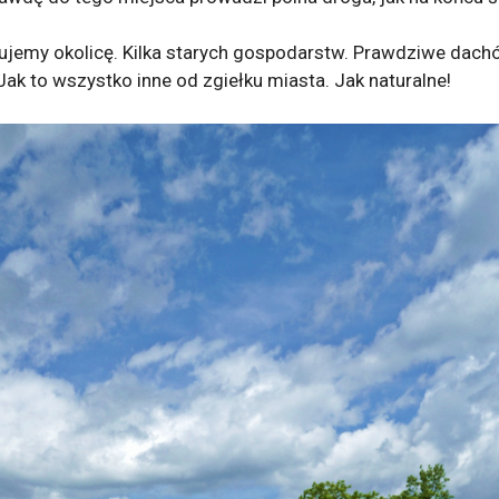
emy okolicę. Kilka starych gospodarstw. Prawdziwe dachów
 Jak to wszystko inne od zgiełku miasta. Jak naturalne!