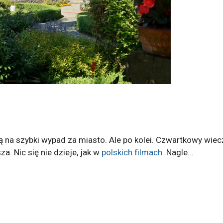
ą na szybki wypad za miasto. Ale po kolei. Czwartkowy wi
a. Nic się nie dzieje, jak w
polskich fil
mach
. Nagle…