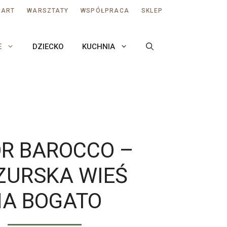
AART
WARSZTATY
WSPÓŁPRACA
SKLEP
E
DZIECKO
KUCHNIA
R BAROCCO –
URSKA WIEŚ
A BOGATO