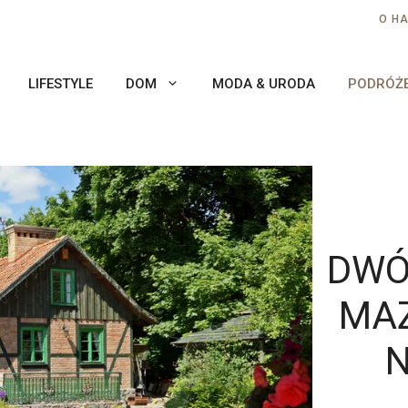
O H
LIFESTYLE
DOM
MODA & URODA
PODRÓŻ
DWÓ
MAZ
N