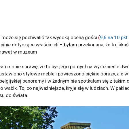
er może się pochwalić tak wysoką oceną gości
(
9,6 n
a 10 pkt
pinie dotyczące właścicieli – byłam przekonana, że to jaka
n nawet w muzeum
am sobie sprawę, że to był jego pomysł na wyróżnienie dwo
ustawiono stylowe meble i powieszono piękne obrazy, ale w 
elgijskiej panoramy i w żadnym nie spotkałam się z takim 
ylko wabik. To, co najważniejsze, kryje się w ludziach. W pa
su do świata.