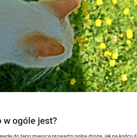
 w ogóle jest?
rawdę do tego miejsca prowadzi polna droga, jak na końcu ś