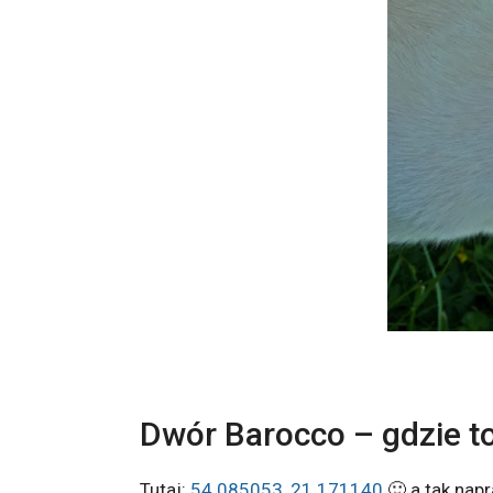
Dwór Barocco – gdzie to
Tutaj:
54.085053, 21.171140
🙂 a tak nap