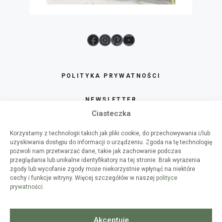
Facebook
Instagram
Pinterest
YouTube
POLITYKA PRYWATNOŚCI
NEWSLETTER
Ciasteczka
SKLEP
Korzystamy z technologii takich jak pliki cookie, do przechowywania i/lub
uzyskiwania dostępu do informacji o urządzeniu. Zgoda na tę technologię
O HAART
pozwoli nam przetwarzać dane, takie jak zachowanie podczas
przeglądania lub unikalne identyfikatory na tej stronie. Brak wyrażenia
zgody lub wycofanie zgody może niekorzystnie wpłynąć na niektóre
WSPÓŁPRACA
cechy i funkcje witryny. Więcej szczegółów w naszej
polityce
prywatności
.
WARSZTATY DIY
SPIS TREŚCI
Akceptuję