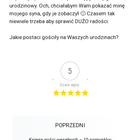
urodzinowy. Och, chciałabym Wam pokazać minę
mojego syna, gdy je zobaczył 🙂 Czasem tak
niewiele trzeba aby sprawić DUŻO radości.
Jakie postaci gościły na Waszych urodzinach?
5
Oceń wpis:
POPRZEDNI
Księga gości weselnych – 10 pomysłów