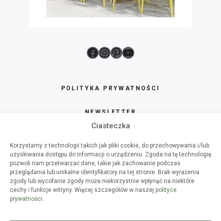
Facebook
Instagram
Pinterest
YouTube
POLITYKA PRYWATNOŚCI
NEWSLETTER
Ciasteczka
SKLEP
Korzystamy z technologii takich jak pliki cookie, do przechowywania i/lub
uzyskiwania dostępu do informacji o urządzeniu. Zgoda na tę technologię
O HAART
pozwoli nam przetwarzać dane, takie jak zachowanie podczas
przeglądania lub unikalne identyfikatory na tej stronie. Brak wyrażenia
zgody lub wycofanie zgody może niekorzystnie wpłynąć na niektóre
WSPÓŁPRACA
cechy i funkcje witryny. Więcej szczegółów w naszej
polityce
prywatności
.
WARSZTATY DIY