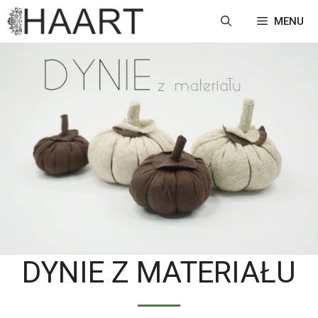
Przejdź
MENU
do
treści
DYNIE Z MATERIAŁU