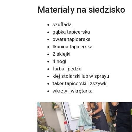
Materiały na siedzisko
szuflada
gąbka tapicerska
owata tapicerska
tkanina tapicerska
2 sklejki
4 nogi
farba i pędzel
klej stolarski lub w sprayu
taker tapicerski i zszywki
wkręty i wkrętarka