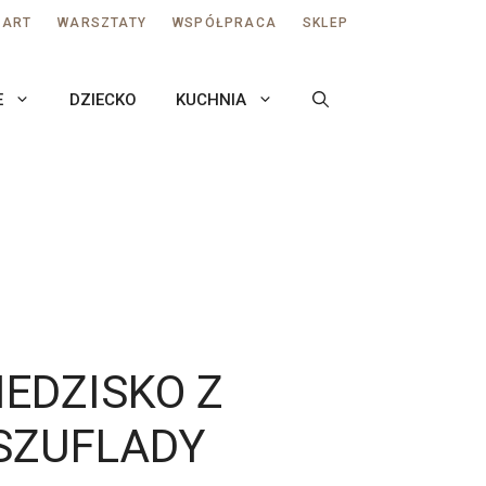
AART
WARSZTATY
WSPÓŁPRACA
SKLEP
E
DZIECKO
KUCHNIA
IEDZISKO Z
SZUFLADY