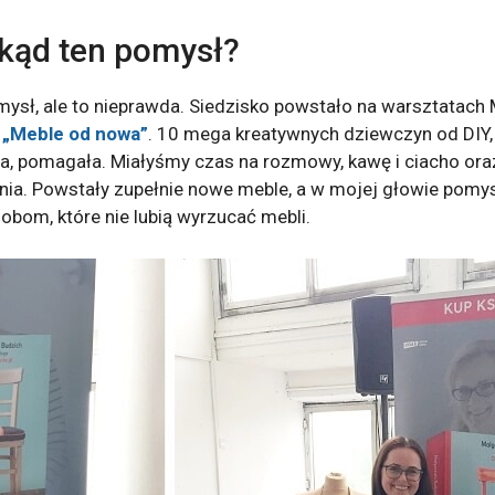
skąd ten pomysł?
omysł, ale to nieprawda. Siedzisko powstało na warsztatac
i „Meble od nowa”
. 10 mega kreatywnych dziewczyn od DIY,
a, pomagała. Miałyśmy czas na rozmowy, kawę i ciacho oraz
. Powstały zupełnie nowe meble, a w mojej głowie pomysł
obom, które nie lubią wyrzucać mebli.