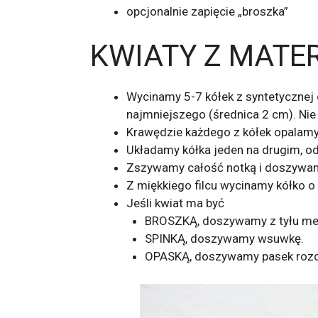
opcjonalnie zapięcie „broszka”
KWIATY Z MATE
Wycinamy 5-7 kółek z syntetycznej c
najmniejszego (średnica 2 cm). Nie
Krawędzie każdego z kółek opalamy
Układamy kółka jeden na drugim, o
Zszywamy całość notką i doszywamy
Z miękkiego filcu wycinamy kółko o
Jeśli kwiat ma być
BROSZKĄ, doszywamy z tyłu met
SPINKĄ, doszywamy wsuwkę.
OPASKĄ, doszywamy pasek rozcią