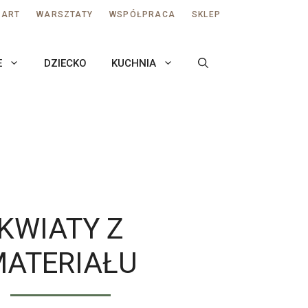
AART
WARSZTATY
WSPÓŁPRACA
SKLEP
E
DZIECKO
KUCHNIA
KWIATY Z
MATERIAŁU