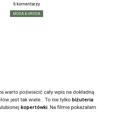
6 komentarzy
MODA & URODA
, że warto poświecić cały wpis na dokładną
łów jest tak wiele… To nie tylko
biżuteria
ulubionej
kopertówki
. Na filmie pokazałam