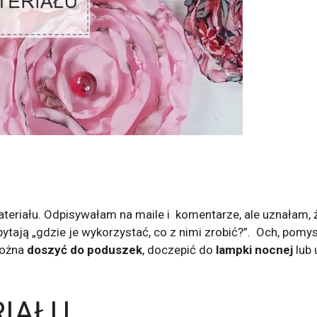
z materiału. Odpisywałam na maile i komentarze, ale uznałam
ytają „gdzie je wykorzystać, co z nimi zrobić?”. Och, pomys
można
doszyć do poduszek
, doczepić do
lampki nocnej
lub 
RIAŁU