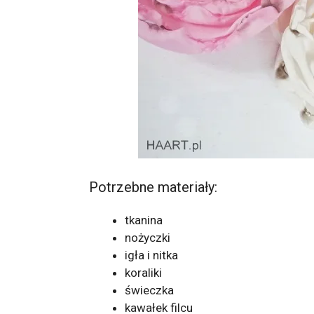
Potrzebne materiały:
tkanina
nożyczki
igła i nitka
koraliki
świeczka
kawałek filcu