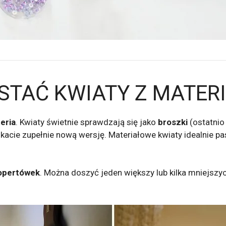
STAĆ KWIATY Z MATER
eria
. Kwiaty świetnie sprawdzają się jako
broszki
(ostatnio
yskacie zupełnie nową wersję. Materiałowe kwiaty idealnie p
kopertówek
. Można doszyć jeden większy lub kilka mniejszy