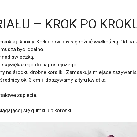
RIAŁU – KROK PO KROK
ienkiej tkaniny. Kółka powinny się różnić wielkością. Od na
 muszą być idealne.
 nad świeczką.
d największego do najmniejszego.
 na środku drobne koraliki. Zamaskują miejsce zszywania i
 średnicy ok. 3 cm i doszywamy z tyłu kwiatka.
alowe zapięcie.
gającej się gumki lub koronki.