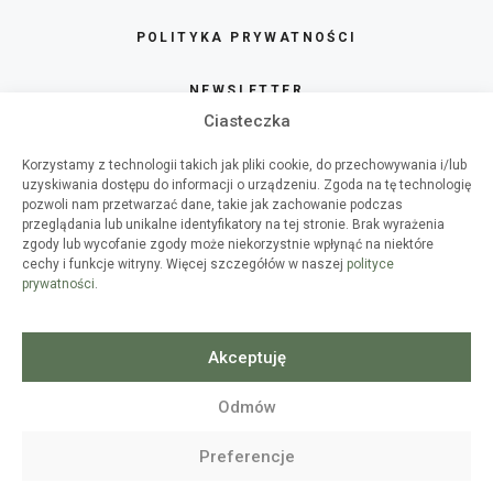
POLITYKA PRYWATNOŚCI
NEWSLETTER
Ciasteczka
SKLEP
Korzystamy z technologii takich jak pliki cookie, do przechowywania i/lub
uzyskiwania dostępu do informacji o urządzeniu. Zgoda na tę technologię
O HAART
pozwoli nam przetwarzać dane, takie jak zachowanie podczas
przeglądania lub unikalne identyfikatory na tej stronie. Brak wyrażenia
zgody lub wycofanie zgody może niekorzystnie wpłynąć na niektóre
WSPÓŁPRACA
cechy i funkcje witryny. Więcej szczegółów w naszej
polityce
prywatności
.
WARSZTATY DIY
SPIS TREŚCI
Akceptuję
Odmów
© 2010-2026
HAART
- WSZELKIE
Preferencje
PRAWA ZASTRZEŻONE