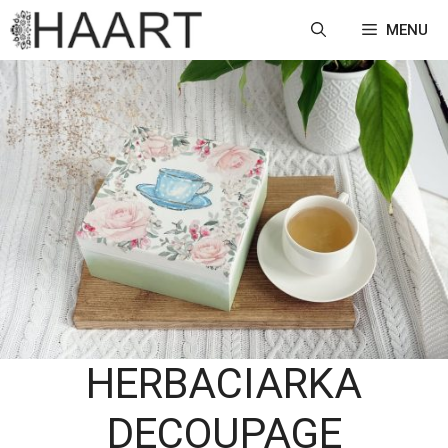
Przejdź
MENU
do
treści
HERBACIARKA
DECOUPAGE