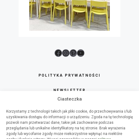
Facebook
Instagram
Pinterest
YouTube
POLITYKA PRYWATNOŚCI
NEWSLETTER
Ciasteczka
SKLEP
Korzystamy z technologii takich jak pliki cookie, do przechowywania i/lub
uzyskiwania dostępu do informacji o urządzeniu. Zgoda na tę technologię
O HAART
pozwoli nam przetwarzać dane, takie jak zachowanie podczas
przeglądania lub unikalne identyfikatory na tej stronie. Brak wyrażenia
zgody lub wycofanie zgody może niekorzystnie wpłynąć na niektóre
WSPÓŁPRACA