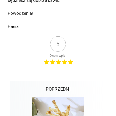
będziesz się dobrze bawić.
Powodzenia!
Hania
5
Oceń wpis:
POPRZEDNI