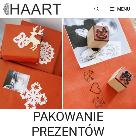
Przejdź
MENU
do
treści
PAKOWANIE
PREZENTÓW