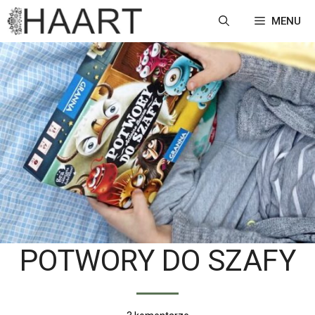
Przejdź
MENU
do
treści
POTWORY DO SZAFY