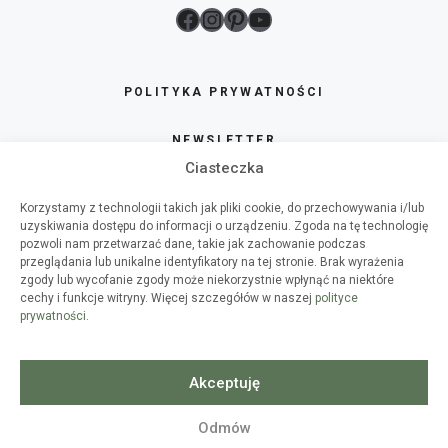
Facebook
Instagram
Pinterest
YouTube
POLITYKA PRYWATNOŚCI
NEWSLETTER
Ciasteczka
SKLEP
Korzystamy z technologii takich jak pliki cookie, do przechowywania i/lub
uzyskiwania dostępu do informacji o urządzeniu. Zgoda na tę technologię
O HAART
pozwoli nam przetwarzać dane, takie jak zachowanie podczas
przeglądania lub unikalne identyfikatory na tej stronie. Brak wyrażenia
zgody lub wycofanie zgody może niekorzystnie wpłynąć na niektóre
WSPÓŁPRACA
cechy i funkcje witryny. Więcej szczegółów w naszej
polityce
prywatności
.
WARSZTATY DIY
SPIS TREŚCI
Akceptuję
Odmów