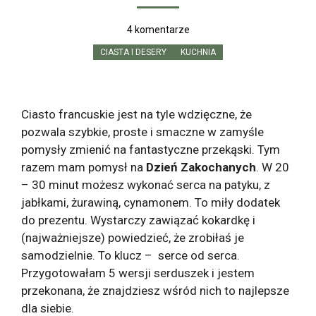
4 komentarze
CIASTA I DESERY
KUCHNIA
Ciasto francuskie jest na tyle wdzięczne, że
pozwala szybkie, proste i smaczne w zamyśle
pomysły zmienić na fantastyczne przekąski. Tym
razem mam pomysł na
Dzień Zakochanych
. W 20
– 30 minut możesz wykonać serca na patyku, z
jabłkami, żurawiną, cynamonem. To miły dodatek
do prezentu. Wystarczy zawiązać kokardkę i
(najważniejsze) powiedzieć, że zrobiłaś je
samodzielnie. To klucz – serce od serca.
Przygotowałam 5 wersji serduszek i jestem
przekonana, że znajdziesz wśród nich to najlepsze
dla siebie.