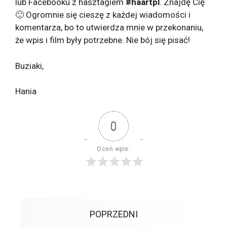
lub Facebooku z hasztagiem
#haartpl
. Znajdę Cię
🙂 Ogromnie się cieszę z każdej wiadomości i
komentarza, bo to utwierdza mnie w przekonaniu,
że wpis i film były potrzebne. Nie bój się pisać!
Buziaki,
Hania
0
Oceń wpis:
POPRZEDNI