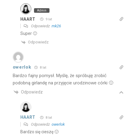
Admin
HAART
9 lat
Odpowiedz
mk26
Super 🙂
Odpowiedz
owerlok
8 lat
Bardzo fajny pomysł. Myślę, że spróbuję zrobić
podobną girlandę na przyjęcie urodzinowe córki 🙂
Odpowiedz
HAART
8 lat
Odpowiedz
owerlok
Bardzo się cieszę 🙂