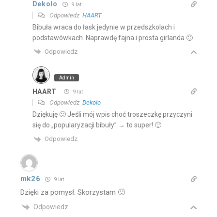
Dekolo
9 lat
Odpowiedz
HAART
Bibuła wraca do łask jedynie w przedszkolach i
podstawówkach. Naprawdę fajna i prosta girlanda 🙂
Odpowiedz
Admin
HAART
9 lat
Odpowiedz
Dekolo
Dziękuję 🙂 Jeśli mój wpis choć troszeczkę przyczyni
się do „popularyzacji bibuły” → to super! 🙂
Odpowiedz
mk26
9 lat
Dzięki za pomysł. Skorzystam 🙂
Odpowiedz