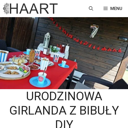
Przejdź
MENU
do
treści
URODZINOWA
GIRLANDA Z BIBUŁY
DIY