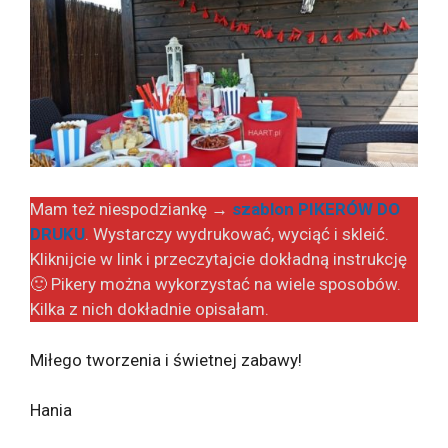
Mam też niespodziankę →
szablon PIKERÓW DO
DRUKU
. Wystarczy wydrukować, wyciąć i skleić.
Kliknijcie w link i przeczytajcie dokładną instrukcję
🙂 Pikery można wykorzystać na wiele sposobów.
Kilka z nich dokładnie opisałam.
Miłego tworzenia i świetnej zabawy!
Hania