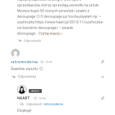
sprzedawców, którzy sprzedają serwetki na sztuki.
Możesz kupić 50 różnych serwetek i szaleć z
decoupage 🙂 O decoupage już trochę pisałam np. –
szafeczka https://www.haart.pl/2013/11/szafeczka-
na-bizuterie-decoupage/ – pisanki
decoupage
…
Czytaj więcej »
Odpowiedz
retromoderna
10 lat
Świetnie wyszło 🙂
Odpowiedz
Admin
HAART
10 lat
Odpowiedz
retromoderna
Dziękuję!