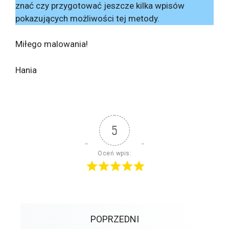
znać czy przygotować jeszcze kilka wpisów
pokazujących możliwości tej metody.
Miłego malowania!
Hania
5
Oceń wpis:
POPRZEDNI