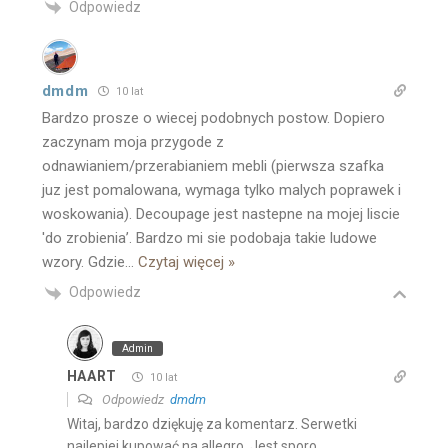
Odpowiedz
dmdm
10 lat
Bardzo prosze o wiecej podobnych postow. Dopiero
zaczynam moja przygode z
odnawianiem/przerabianiem mebli (pierwsza szafka
juz jest pomalowana, wymaga tylko malych poprawek i
woskowania). Decoupage jest nastepne na mojej liscie
'do zrobienia’. Bardzo mi sie podobaja takie ludowe
wzory. Gdzie
…
Czytaj więcej »
Odpowiedz
Admin
HAART
10 lat
Odpowiedz
dmdm
Witaj, bardzo dziękuję za komentarz. Serwetki
najlepiej kupować na allegro. Jest sporo