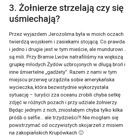
3. Żołnierze strzelają czy się
uśmiechają?
Przez wyjazdem Jerozolima była w moich oczach
twierdzą wojskiem i zasiekami stojącą. Co prawda
i jedno i drugie jest w tym mieście, ale mundurowi…
są mili. Przy Bramie Lwów natrafiliśmy na większą
grupkę młodych Żydów uzbrojonych w długą broń i
inne śmiertelne „gadżety”. Razem z nami w tym
miejscu przerwę urządziła sobie amerykańska
wycieczka, która bezwstydnie wykorzystała
sytuację – turyści zza oceanu zrobili chyba setkę
zdjęć w różnych pozach i przy udziale żołnierzy.
Będąc jednym z nich, zniosłabym chyba tylko kilka
próśb o selfie… ale trzydzieści?! Nie mogłam się
powstrzymać od oczywistych skojarzeń z misiem
na zakopiańskich Krupówkach 🙂