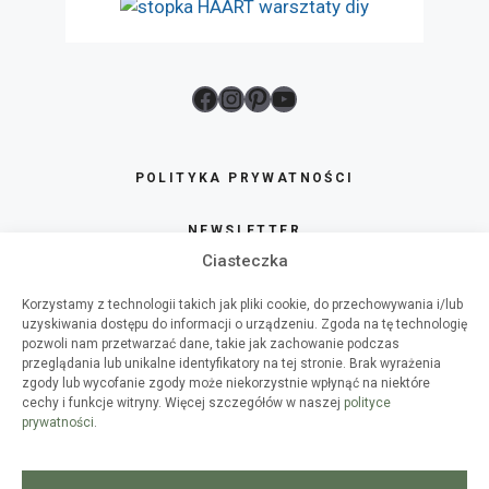
Facebook
Instagram
Pinterest
YouTube
POLITYKA PRYWATNOŚCI
NEWSLETTER
Ciasteczka
SKLEP
Korzystamy z technologii takich jak pliki cookie, do przechowywania i/lub
uzyskiwania dostępu do informacji o urządzeniu. Zgoda na tę technologię
O HAART
pozwoli nam przetwarzać dane, takie jak zachowanie podczas
przeglądania lub unikalne identyfikatory na tej stronie. Brak wyrażenia
zgody lub wycofanie zgody może niekorzystnie wpłynąć na niektóre
WSPÓŁPRACA
cechy i funkcje witryny. Więcej szczegółów w naszej
polityce
prywatności
.
WARSZTATY DIY