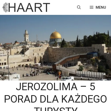
Przejdź
MENU
do
treści
JEROZOLIMA – 5
PORAD DLA KAŻDEGO