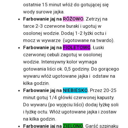
ostatnie 15 minut włóż do gotującej się
wody surowe jajka.
Farbowanie jaj na
RÓŻOWO
.
Zetrzyj na
tarce 2-3 czerwone buraki i ugotuj w
osolonej wodzie. Dodaj 1-2 łyżki octu i
mocz w wywarze (ugotowane na twardo).
Farbowanie jaj na
FIOLETOWO
.
Łuski
czerwonej cebuli zagotuj w osolonej
wodzie. Intensywny kolor wymaga
gotowania liści ok. 0,5 godziny. Do gorącego
wywaru włóż ugotowane jajka i odstaw na
kilka godzin.
Farbowanie jaj na
NIEBIESKO
.
Przez 20-25
minut gotuj 1/4 główki czerwonej kapusty.
Do wywaru (po wyjęciu liści) dodaj łyżkę soli
i łyżkę octu. Włóż ugotowane jajka i zostaw
na kilka godzin.
Farbowanie jaj na
ZIELONO
.
Garść szpinaku