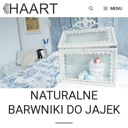
Przejdź
MENU
do
treści
NATURALNE
BARWNIKI DO JAJEK