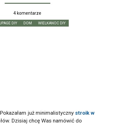
4 komentarze
PAGE DIY
DOM
WIELKANOC DIY
. Pokazałam już minimalistyczny
stroik w
słów. Dzisiaj chcę Was namówić do