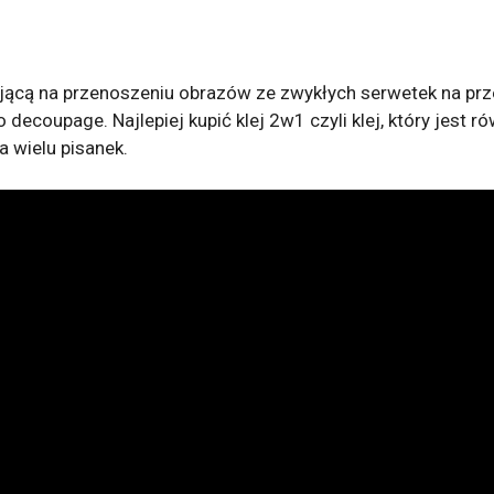
cą na przenoszeniu obrazów ze zwykłych serwetek na prze
decoupage. Najlepiej kupić klej 2w1 czyli klej, który jest r
a wielu pisanek.