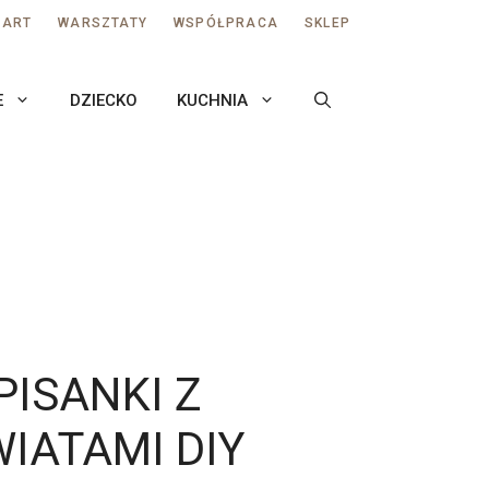
AART
WARSZTATY
WSPÓŁPRACA
SKLEP
E
DZIECKO
KUCHNIA
PISANKI Z
IATAMI DIY