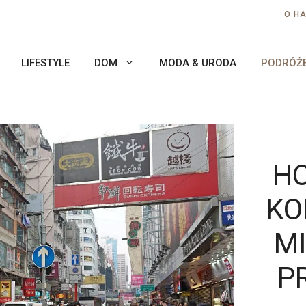
O H
LIFESTYLE
DOM
MODA & URODA
PODRÓŻ
H
KO
MI
P