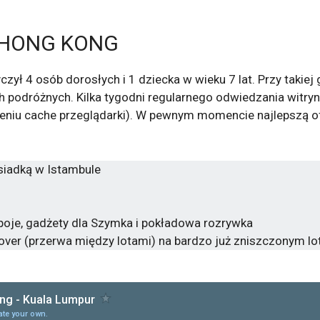
HONG KONG
ł 4 osób dorosłych i 1 dziecka w wieku 7 lat. Przy takiej 
ych podróżnych. Kilka tygodni regularnego odwiedzania witr
eniu cache przeglądarki). W pewnym momencie najlepszą ofer
siadką w Istambule
poje, gadżety dla Szymka i pokładowa rozrywka
yover (przerwa między lotami) na bardzo już zniszczonym lot