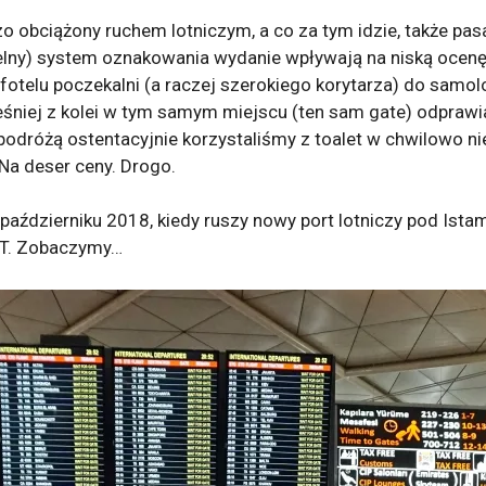
dzo obciążony ruchem lotniczym, a co za tym idzie, także p
ytelny) system oznakowania wydanie wpływają na niską ocenę
otelu poczekalni (a raczej szerokiego korytarza) do samo
śniej z kolei w tym samym miejscu (ten sam gate) odprawia
odróżą ostentacyjnie korzystaliśmy z toalet w chwilowo ni
Na deser ceny. Drogo.
 październiku 2018, kiedy ruszy nowy port lotniczy pod Is
IST. Zobaczymy…