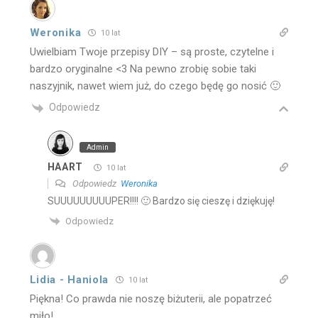
Weronika
10 lat
Uwielbiam Twoje przepisy DIY – są proste, czytelne i
bardzo oryginalne <3 Na pewno zrobię sobie taki
naszyjnik, nawet wiem już, do czego będę go nosić 🙂
Odpowiedz
Admin
HAART
10 lat
Odpowiedz
Weronika
SUUUUUUUUUPER!!!! 🙂 Bardzo się cieszę i dziękuję!
Odpowiedz
Lidia - Haniola
10 lat
Piękna! Co prawda nie noszę biżuterii, ale popatrzeć
miło!