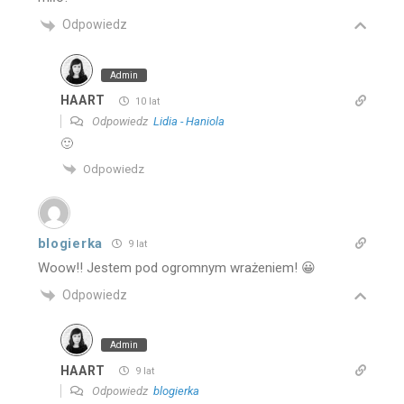
Odpowiedz
Admin
HAART
10 lat
Odpowiedz
Lidia - Haniola
🙂
Odpowiedz
blogierka
9 lat
Woow!! Jestem pod ogromnym wrażeniem! 😀
Odpowiedz
Admin
HAART
9 lat
Odpowiedz
blogierka