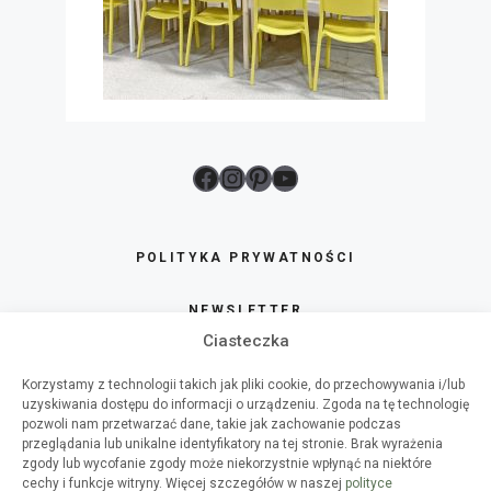
Facebook
Instagram
Pinterest
YouTube
POLITYKA PRYWATNOŚCI
NEWSLETTER
Ciasteczka
SKLEP
Korzystamy z technologii takich jak pliki cookie, do przechowywania i/lub
uzyskiwania dostępu do informacji o urządzeniu. Zgoda na tę technologię
O HAART
pozwoli nam przetwarzać dane, takie jak zachowanie podczas
przeglądania lub unikalne identyfikatory na tej stronie. Brak wyrażenia
zgody lub wycofanie zgody może niekorzystnie wpłynąć na niektóre
WSPÓŁPRACA
cechy i funkcje witryny. Więcej szczegółów w naszej
polityce