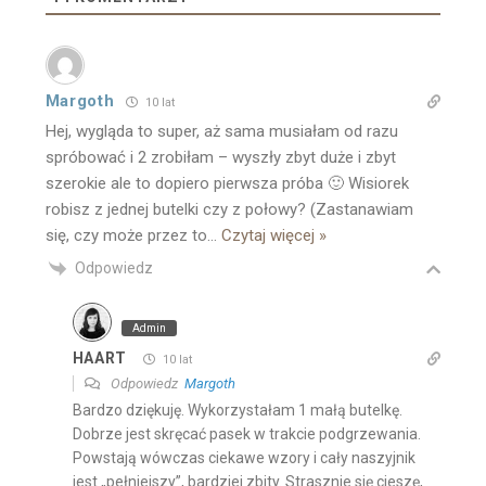
Margoth
10 lat
Hej, wygląda to super, aż sama musiałam od razu
spróbować i 2 zrobiłam – wyszły zbyt duże i zbyt
szerokie ale to dopiero pierwsza próba 🙂 Wisiorek
robisz z jednej butelki czy z połowy? (Zastanawiam
się, czy może przez to
…
Czytaj więcej »
Odpowiedz
Admin
HAART
10 lat
Odpowiedz
Margoth
Bardzo dziękuję. Wykorzystałam 1 małą butelkę.
Dobrze jest skręcać pasek w trakcie podgrzewania.
Powstają wówczas ciekawe wzory i cały naszyjnik
jest „pełniejszy”, bardziej zbity. Strasznie się cieszę,