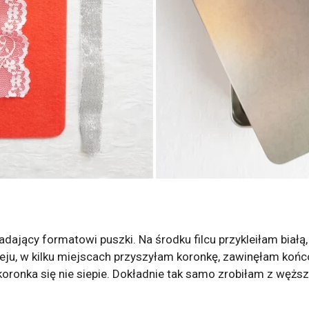
dający formatowi puszki. Na środku filcu przykleiłam białą
leju, w kilku miejscach przyszyłam koronkę, zawinęłam końcó
oronka się nie siepie. Dokładnie tak samo zrobiłam z węższ