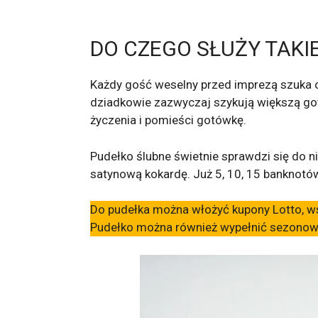
DO CZEGO SŁUŻY TAKI
Każdy gość weselny przed imprezą szuka od
dziadkowie zazwyczaj szykują większą got
życzenia i pomieści gotówkę.
Pudełko ślubne świetnie sprawdzi się do
satynową kokardę. Już 5, 10, 15 banknotó
Do pudełka można włożyć kupony Lotto, wspó
Pudełko można również wypełnić sezonowymi