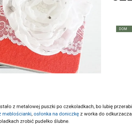
DOM
tało z metalowej puszki po czekoladkach, bo lubię przerabi
z meblościanki
,
osłonka na doniczkę
z worka do odkurzacza
koladkach zrobić pudełko ślubne.