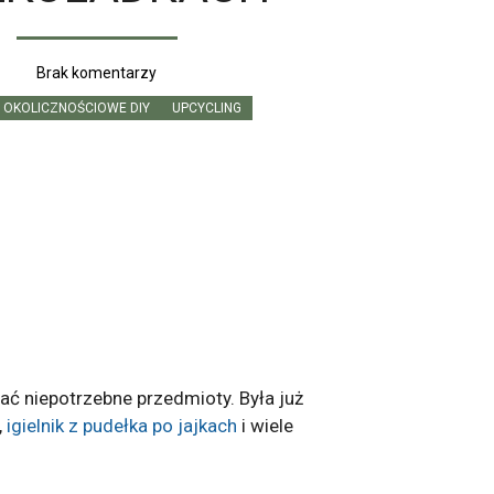
Brak komentarzy
OKOLICZNOŚCIOWE DIY
UPCYCLING
ać niepotrzebne przedmioty. Była już
,
igielnik z pudełka po jajkach
i wiele