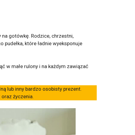
 na gotówkę. Rodzice, chrzestni,
o pudełka, które ładnie wyeksponuje
ąć w małe rulony i na każdym zawiązać
ną lub inny bardzo osobisty prezent.
 oraz życzenia.