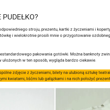
E PUDEŁKO?
powiedniego stroju, prezentu, kartki z życzeniami i koperty
ówkę i wielokrotnie prosili mnie o przygotowanie ozdobneg
 niestandardowego pakowania gotówki. Można banknoty zwin
w ułożonych w ten sposób, wygląda bardzo ciekawie.
lne zdjęcie z życzeniami, bilety na ulubioną sztukę teatral
 kwiatami, liśćmi lub gałązkami i na nich położyć prezent