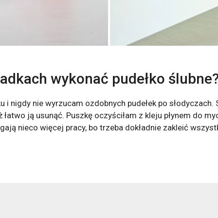
ladkach wykonać pudełko ślubne
ku i nigdy nie wyrzucam ozdobnych pudełek po słodyczach.
ż łatwo ją usunąć. Puszkę oczyściłam z kleju płynem do my
ają nieco więcej pracy, bo trzeba dokładnie zakleić wszystk