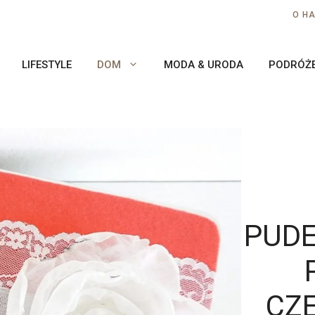
O H
LIFESTYLE
DOM
MODA & URODA
PODRÓŻ
PUDE
CZ