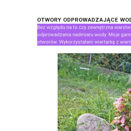
OTWORY ODPROWADZAJĄCE WO
Bez względu na to czy zewnętrzna warstw
odprowadzania nadmiaru wody. Moje garnki
otworów. Wykorzystałam wiertarkę z wier