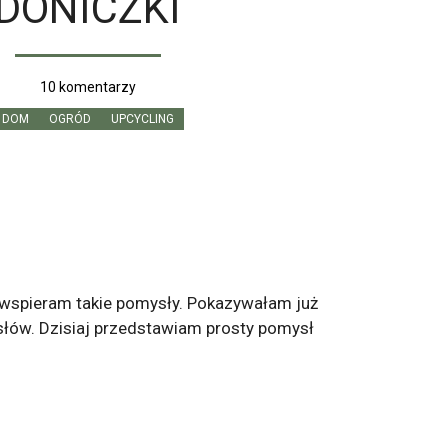
DONICZKI
10 komentarzy
DOM
OGRÓD
UPCYCLING
 wspieram takie pomysły. Pokazywałam już
słów. Dzisiaj przedstawiam prosty pomysł