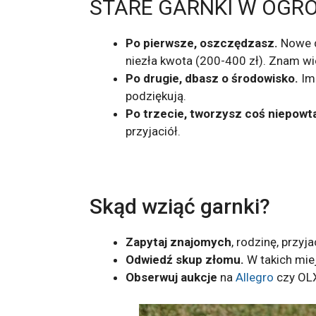
STARE GARNKI W OGRO
Po pierwsze, oszczędzasz.
Nowe d
niezła kwota (200-400 zł). Znam w
Po drugie, dbasz o środowisko.
Im
podziękują.
Po trzecie, tworzysz coś niepowt
przyjaciół.
Skąd wziąć garnki?
Zapytaj znajomych
, rodzinę, przyj
Odwiedź skup złomu.
W takich mie
Obserwuj aukcje
na
Allegro
czy OLX