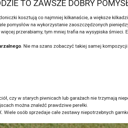
DZIE TO ZAWSZE DOBRY POMYS
oniczki kosztują co najmniej kilkanaście, a większe kilkadzi
iele pomysłów na wykorzystanie zaoszczędzonych pieniędzy
 więcej przerabiamy, tym mniej trafia na wysypiska śmieci. 
arzalnego
. Nie ma szans zobaczyć takiej samej kompozycji
aciół, czy w starych piwnicach lub garażach nie trzymają ni
jscach można znaleźć prawdziwe perełki.
. Wiele osób sprzedaje całe zestawy niepotrzebnych garnk