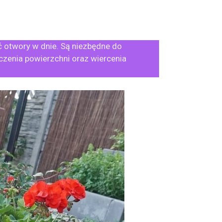
 otwory w dnie. Są niezbędne do
czenia powierzchni oraz wiercenia