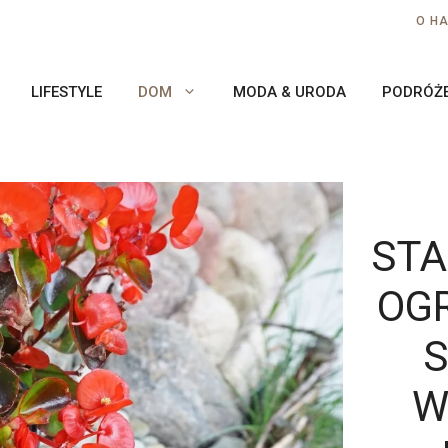
O H
LIFESTYLE
DOM
MODA & URODA
PODRÓŻ
STA
OGR
W