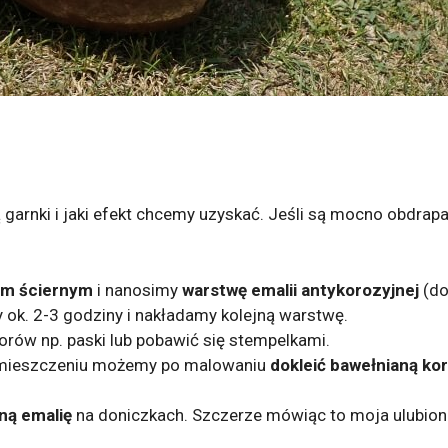
garnki i jaki efekt chcemy uzyskać. Jeśli są mocno obdrapan
em ściernym
i nanosimy
warstwę emalii antykorozyjnej
(do
y ok. 2-3 godziny i nakładamy kolejną warstwę.
rów np. paski lub pobawić się stempelkami.
omieszczeniu możemy po malowaniu
dokleić bawełnianą ko
ną emalię
na doniczkach. Szczerze mówiąc to moja ulubiona