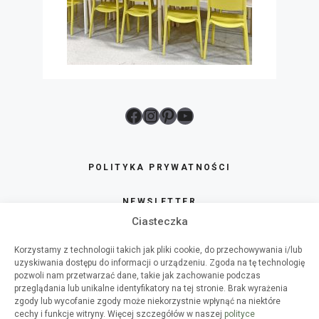
Facebook
Instagram
Pinterest
YouTube
POLITYKA PRYWATNOŚCI
NEWSLETTER
Ciasteczka
SKLEP
Korzystamy z technologii takich jak pliki cookie, do przechowywania i/lub
uzyskiwania dostępu do informacji o urządzeniu. Zgoda na tę technologię
O HAART
pozwoli nam przetwarzać dane, takie jak zachowanie podczas
przeglądania lub unikalne identyfikatory na tej stronie. Brak wyrażenia
zgody lub wycofanie zgody może niekorzystnie wpłynąć na niektóre
WSPÓŁPRACA
cechy i funkcje witryny. Więcej szczegółów w naszej
polityce